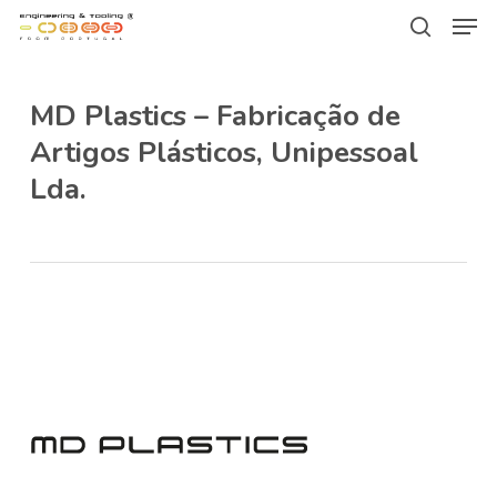
Men
Skip
Menu
to
search
main
MD Plastics – Fabricação de
content
Artigos Plásticos, Unipessoal
Lda.