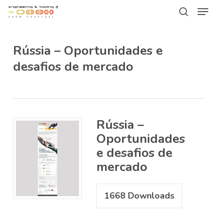
Men
Skip
Menu
to
search
main
Rússia – Oportunidades e
content
desafios de mercado
Rússia –
Oportunidades
e desafios de
mercado
1668
Downloads