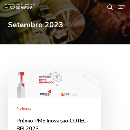
Men
Skip
Menu
to
search
main
Setembro 2023
content
Prémio
PME
Inovação
COTEC-
BPI
Notícias
2023
Prémio PME Inovação COTEC-
BPI 2023