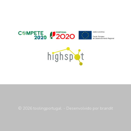
© 2026 toolingportugal. - Desenvolvido por
brandit