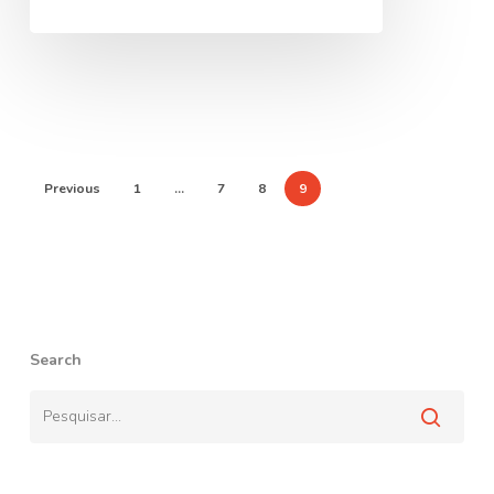
Previous
1
…
7
8
9
Search