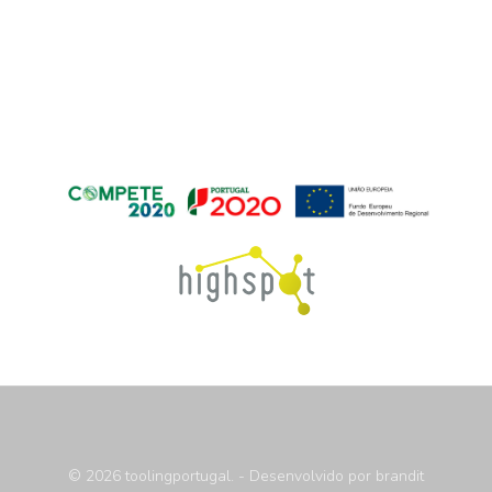
© 2026 toolingportugal. - Desenvolvido por
brandit