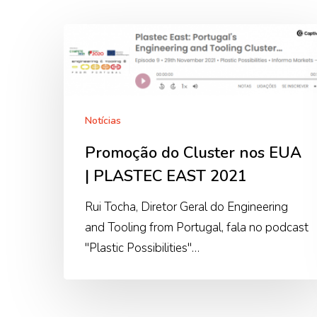
Promoção
do
Cluster
nos
EUA
Notícias
|
Promoção do Cluster nos EUA
PLASTEC
| PLASTEC EAST 2021
EAST
2021
Rui Tocha, Diretor Geral do Engineering
and Tooling from Portugal, fala no podcast
"Plastic Possibilities"…
Pressione Enter para pesquisar ou ESC para fech