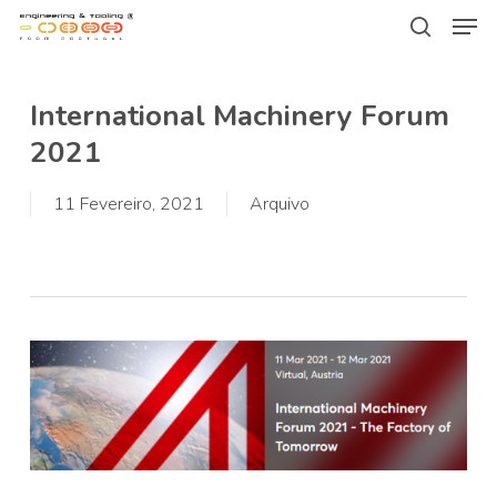
Men
Skip
Menu
to
search
main
International Machinery Forum
content
2021
11 Fevereiro, 2021
Arquivo