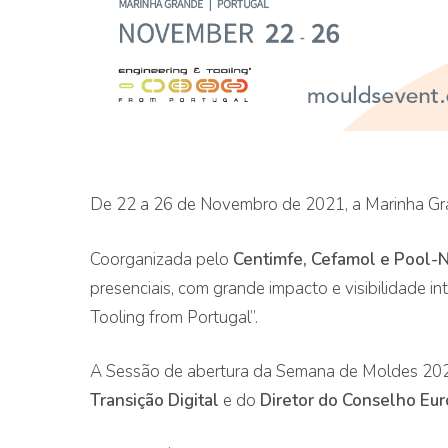
De 22 a 26 de Novembro de 2021, a Marinha Gr
Coorganizada pelo
Centimfe, Cefamol e Pool-
presenciais, com grande impacto e visibilidade in
Tooling from Portugal”.
A Sessão de abertura da Semana de Moldes 202
Pressione Enter para pesquisar ou ESC para fech
Transição Digital
e do
Diretor do Conselho Eur