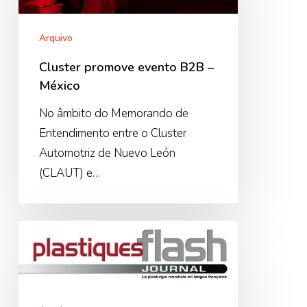
B2B
–
Arquivo
México
Cluster promove evento B2B –
México
No âmbito do Memorando de
Entendimento entre o Cluster
Automotriz de Nuevo León
(CLAUT) e…
Dossier
Portugal
–
Plastiques