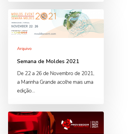
Semana
de
Moldes
2021
Arquivo
Semana de Moldes 2021
De 22 a 26 de Novembro de 2021,
a Marinha Grande acolhe mais uma
edição…
Cluster
promove
evento