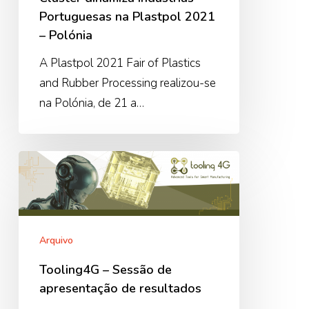
2021
Portuguesas na Plastpol 2021
–
– Polónia
Polónia
A Plastpol 2021 Fair of Plastics
and Rubber Processing realizou-se
na Polónia, de 21 a…
Tooling4G
–
Sessão
de
apresentação
Arquivo
de
Tooling4G – Sessão de
resultados
apresentação de resultados