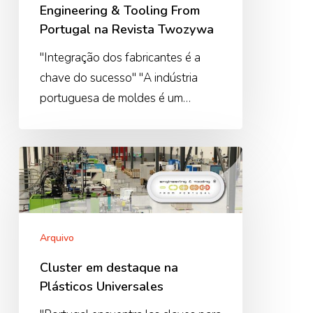
na
Engineering & Tooling From
Revista
Portugal na Revista Twozywa
Twozywa
"Integração dos fabricantes é a
chave do sucesso" "A indústria
portuguesa de moldes é um…
Cluster
em
destaque
na
Plásticos
Arquivo
Universales
Cluster em destaque na
Plásticos Universales