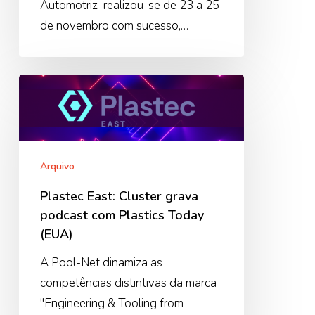
Automotriz realizou-se de 23 a 25
de novembro com sucesso,…
Plastec
East:
Cluster
grava
podcast
Arquivo
com
Plastec East: Cluster grava
Plastics
podcast com Plastics Today
Today
(EUA)
(EUA)
A Pool-Net dinamiza as
competências distintivas da marca
"Engineering & Tooling from