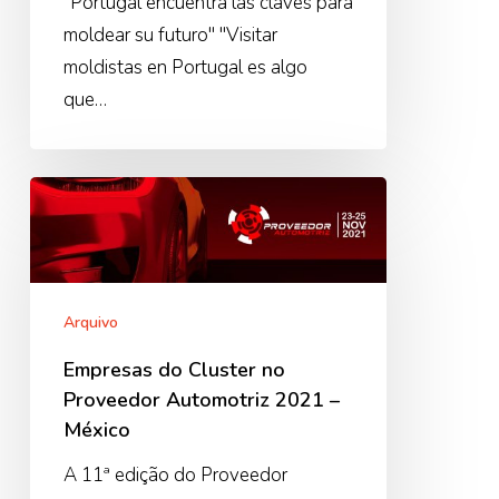
"Portugal encuentra las claves para
moldear su futuro" "Visitar
moldistas en Portugal es algo
que…
Empresas
do
Cluster
no
Proveedor
Arquivo
Automotriz
Empresas do Cluster no
2021
Proveedor Automotriz 2021 –
–
México
México
A 11ª edição do Proveedor