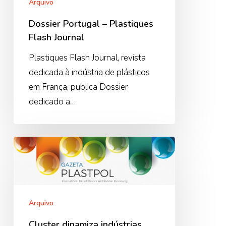
Flash
Arquivo
Journal
Dossier Portugal – Plastiques
Flash Journal
Plastiques Flash Journal, revista
dedicada à indústria de plásticos
em França, publica Dossier
dedicado a…
Cluster
dinamiza
indústrias
Portuguesas
na
Arquivo
Plastpol
Cluster dinamiza indústrias